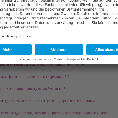
ожно ли оперировать обе стопы сразу?
омпенсируются ли расходы на лечение моей больничной кассой?
а какую сумму мне рассчитывать?
ожно ли профинансировать расходы на лечение?
меет ли смысл ранняя операция?
ожно ли водить автомобиль после операции на стопе?
акая форма стопы считается «нормальной»?
се ли операции проводятся амбулаторно?
ак долго нужно оставаться в Дюссельдорфе после операции?
 кому следует обращаться по вопросу послеоперационного лечения?