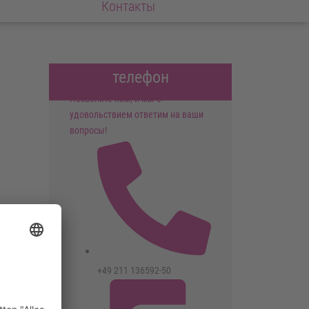
Контакты
телефон
Позвоните нам, и мы с
удовольствием ответим на ваши
вопросы!
+49 211 136592-50