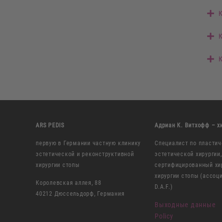
К
К
К
ARS PEDIS
Адриан К. Витхофф – х
первую в Германии частную клинику
Специалист по пластич
эстетической и реконструктивной
эстетической хирургии,
хирургии стопы
сертифицированный хир
хирургии стопы (ассоц
Королевская аллея, 88
D.A.F.)
40212 Дюссельдорф, Германия
Выходные данные
Policy