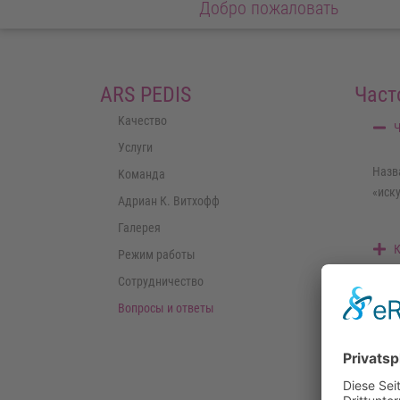
Добро пожаловать
ARS PEDIS
Част
Kачество
Ч
Услуги
Назв
Koманда
«иску
Адриан К. Витхофф
Галерея
К
Режим работы
Сотрудничество
Г
Вопросы и ответы
М
С