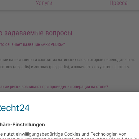
Услуги
Прессa
о задаваемые вопросы
то означает название «ARS PEDIS»?
ание нашей клиники состоит из латинских слов, которые переводятся как
сство» (ars, artis) и «стопа» (pes, pedis), и означает «искусство на стопе».
акие риски возникают при проведении операций на стопе?
де проводятся операции?
ожно ли ходить сразу после операции?
ледует ли ожидать сильных болей после операции?