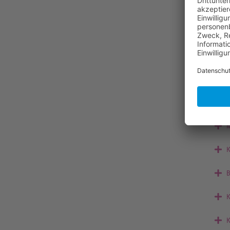
М
К
Н
М
И
М
К
В
К
К