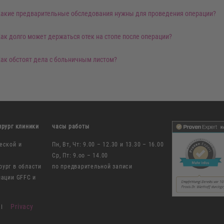
акие предварительные обследования нужны для проведения операции?
ак долго может держаться отек на стопе после операции?
ак обстоят дела с больничным листом?
ирург клиники
часы работы
еской и
Пн, Вт, Чт: 9.00 – 12.30 и 13.30 – 16.00
Ср, Пт: 9.oo – 14.00
ург в области
по предварительной записи
иации GFFC и
Privacy
I