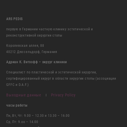
ARS PEDIS
первую в Германии частную клинику эстетической и
реконструктивной хирургии стопы
Королевская аллея, 88
40212 Дюссельдорф, Германия
Адриан К. Витхофф – хирург клиники
Специалист по пластической и эстетической хирургии,
сертифицированный хирург в области хирургии стопы (ассоциации
GFFC и D.A.F.)
Выходные данные
Privacy Policy
I
часы работы
Пн, Вт, Чт: 9.00 – 12.30 и 13.30 – 16.00
Ср, Пт: 9.oo – 14.00