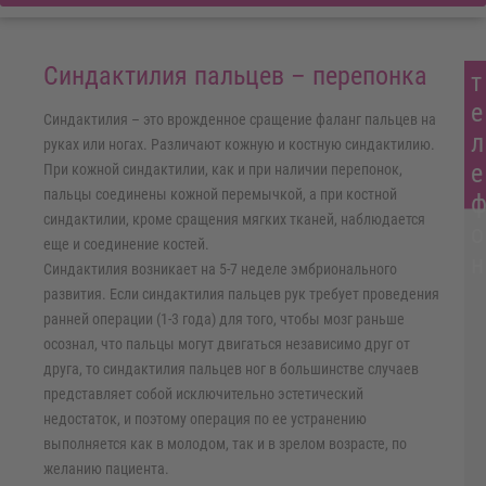
Синдактилия пальцев – перепонка
т
е
Синдактилия – это врожденное сращение фаланг пальцев на
л
руках или ногах. Различают кожную и костную синдактилию.
е
При кожной синдактилии, как и при наличии перепонок,
пальцы соединены кожной перемычкой, а при костной
синдактилии, кроме сращения мягких тканей, наблюдается
о
еще и соединение костей.
н
Синдактилия возникает на 5-7 неделе эмбрионального
развития. Если синдактилия пальцев рук требует проведения
ранней операции (1-3 года) для того, чтобы мозг раньше
осознал, что пальцы могут двигаться независимо друг от
друга, то синдактилия пальцев ног в большинстве случаев
представляет собой исключительно эстетический
недостаток, и поэтому операция по ее устранению
выполняется как в молодом, так и в зрелом возрасте, по
желанию пациента.