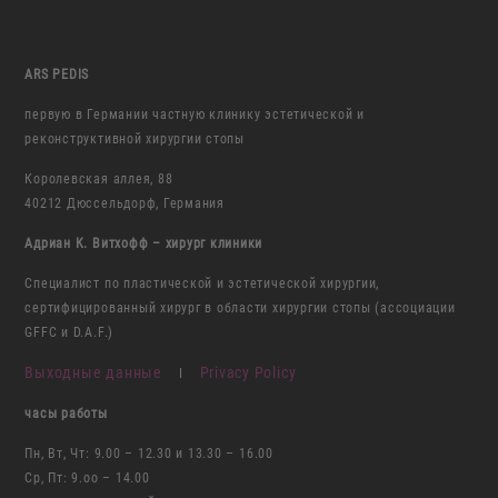
ARS PEDIS
первую в Германии частную клинику эстетической и
реконструктивной хирургии стопы
Королевская аллея, 88
40212 Дюссельдорф, Германия
Адриан К. Витхофф – хирург клиники
Специалист по пластической и эстетической хирургии,
сертифицированный хирург в области хирургии стопы (ассоциации
GFFC и D.A.F.)
Выходные данные
Privacy Policy
I
часы работы
Пн, Вт, Чт: 9.00 – 12.30 и 13.30 – 16.00
Ср, Пт: 9.oo – 14.00